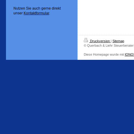
Nutzen Sie auch gerne direkt
unser
Kontaktformular
.
Druckversion
|
Sitemap
© Querbach & Liehr Steuerberater
Diese Homepage wurde mit
IONOS